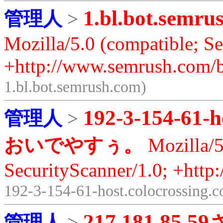
1.bl.bot.semru
管理人
>
Mozilla/5.0 (compatible; S
+http://www.semrush.com/b
1.bl.bot.semrush.com)
192-3-154-61-h
管理人
>
おいでやすぅ。
Mozilla/5
SecurityScanner/1.0; +http
192-3-154-61-host.colocrossing.
217.181.85.59
管理人
>