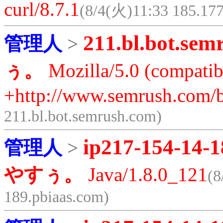
curl/8.7.1
(8/4(火)11:33 185.177
211.bl.bot.sem
管理人
>
ぅ。
Mozilla/5.0 (compatib
+http://www.semrush.com/b
211.bl.bot.semrush.com)
ip217-154-14-1
管理人
>
やすぅ。
Java/1.8.0_121
(8
189.pbiaas.com)