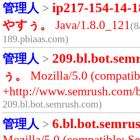
ip217-154-14-1
管理人
>
やすぅ。
Java/1.8.0_121
(8
189.pbiaas.com)
209.bl.bot.sem
管理人
>
ぅ。
Mozilla/5.0 (compatib
+http://www.semrush.com/b
209.bl.bot.semrush.com)
6.bl.bot.semru
管理人
>
Mozilla/5.0 (compatible; S