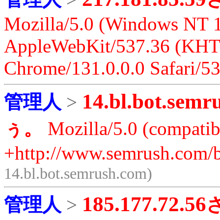
Mozilla/5.0 (Windows NT 1
AppleWebKit/537.36 (KHT
Chrome/131.0.0.0 Safari/5
14.bl.bot.semr
管理人
>
ぅ。
Mozilla/5.0 (compatib
+http://www.semrush.com/b
14.bl.bot.semrush.com)
185.177.72.56
管理人
>