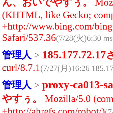
ん、おいでやすぅ。
Mozi
(KHTML, like Gecko; compa
+http://www.bing.com/bing
Safari/537.36
(7/28(火)6:30 ms
185.177.72.17
管理人
>
curl/8.7.1
(7/27(月)16:26 185.17
proxy-ca013-sa
管理人
>
やすぅ。
Mozilla/5.0 (comp
+http://ahrefs.com/robot/)
(7