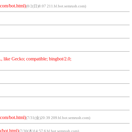
com/bot.html)
(8/2(日)8:07 211.bl.bot.semrush.com)
ike Gecko; compatible; bingbot/2.0;
com/bot.html)
(7/31(金)20:39 209.bl.bot.semrush.com)
/bot.html)
(7/30(木)14:57 6.bl.bot.semrush.com)