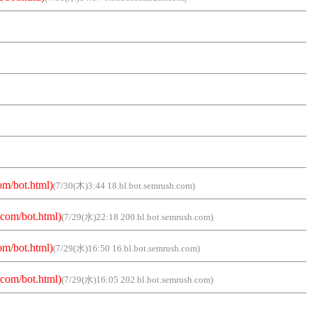
om/bot.html)
(7/30(木)3:44 18.bl.bot.semrush.com)
com/bot.html)
(7/29(水)22:18 200.bl.bot.semrush.com)
om/bot.html)
(7/29(水)16:50 16.bl.bot.semrush.com)
com/bot.html)
(7/29(水)16:05 202.bl.bot.semrush.com)