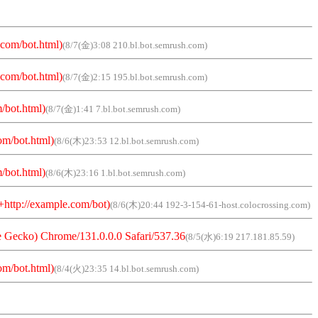
com/bot.html)
(8/7(金)3:08 210.bl.bot.semrush.com)
com/bot.html)
(8/7(金)2:15 195.bl.bot.semrush.com)
/bot.html)
(8/7(金)1:41 7.bl.bot.semrush.com)
om/bot.html)
(8/6(木)23:53 12.bl.bot.semrush.com)
/bot.html)
(8/6(木)23:16 1.bl.bot.semrush.com)
+http://example.com/bot)
(8/6(木)20:44 192-3-154-61-host.colocrossing.com)
Gecko) Chrome/131.0.0.0 Safari/537.36
(8/5(水)6:19 217.181.85.59)
om/bot.html)
(8/4(火)23:35 14.bl.bot.semrush.com)