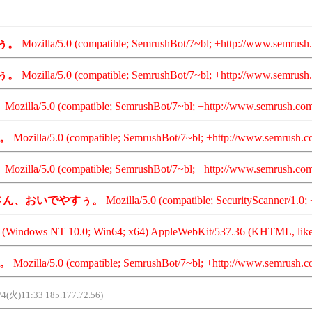
ぅ。
Mozilla/5.0 (compatible; SemrushBot/7~bl; +http://www.semrush.
ぅ。
Mozilla/5.0 (compatible; SemrushBot/7~bl; +http://www.semrush.
。
Mozilla/5.0 (compatible; SemrushBot/7~bl; +http://www.semrush.com
。
Mozilla/5.0 (compatible; SemrushBot/7~bl; +http://www.semrush.c
。
Mozilla/5.0 (compatible; SemrushBot/7~bl; +http://www.semrush.com
さん、おいでやすぅ。
Mozilla/5.0 (compatible; SecurityScanner/1.0; 
0 (Windows NT 10.0; Win64; x64) AppleWebKit/537.36 (KHTML, like 
。
Mozilla/5.0 (compatible; SemrushBot/7~bl; +http://www.semrush.c
/4(火)11:33 185.177.72.56)