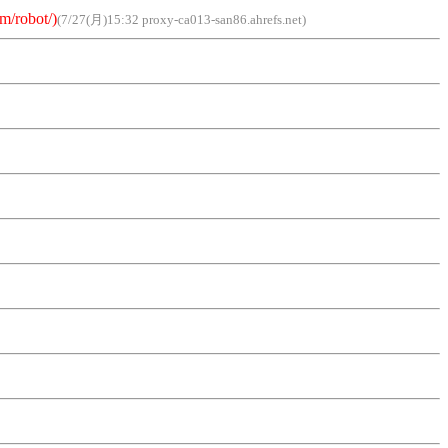
m/robot/)
(7/27(月)15:32 proxy-ca013-san86.ahrefs.net)