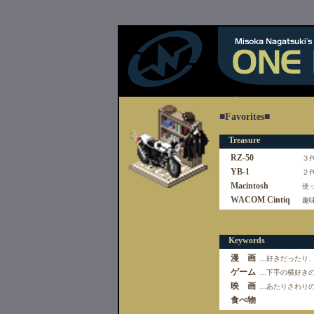
■Favorites■
Treasure
RZ-50
３
YB-1
２
Macintosh
使
WACOM Cintiq
趣
Keywords
漫 画
…好きだったり
ゲーム
…下手の横好き
映 画
…あたりさわり
食べ物